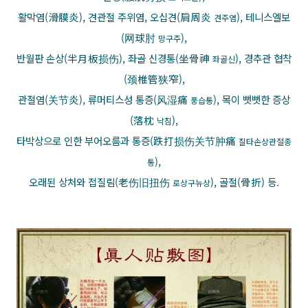
활막염(滑膜炎), 견관절 주위염, 오십견(肩周炎
), 테니스엘보
견주염
(网球肘
),
망구주
반월판 손상(半月板损伤), 좌골 신경통(坐骨神
), 경추관 협착
좌골신
(颈椎管狭窄),
관절염(关节炎), 류머티스성 통증(风湿痛
), 목이 뻣뻣한 증상
풍습통
(落枕
),
낙침
타박상으로 인한 부어오름과 통증(跌打损伤关节肿痛
질타손상관절종
),
통
오래된 상처와 접질림(老伤旧扭伤
), 골절(骨折) 등
.
로상구뉴상