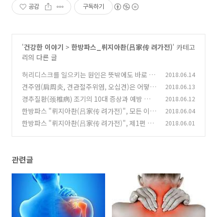
공감
구독하기
'
건강한 이야기
>
한방파스_뤼지아촨(吕家传 려가전)
' 카테고
리의 다른 글
허리디스크를 일으키는 원인은 뜻밖에도 바로 그
2018.06.14
것
견주염(肩周炎, 견관절주위염, 오십견)은 어떻게
2018.06.13
(0)
단련해야할까? 추천 7가지 비방
경추질환(颈椎病) 조기의 10대 증상과 예방 및
2018.06.12
(0)
치료
한방파스 "뤼지아촨(吕家传 려가전)", 모든 이들
2018.06.04
(2)
의 행복한 삶을위해 세대를 전승하다
한방파스 "뤼지아촨(吕家传 려가전)", 제1편 -
2018.06.01
(5)
경추질환, 관절염 주위염, 요근손상(허리통증) 등
효과
(2)
관련글