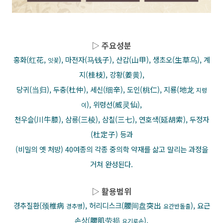
▷ 주요성분
홍화(红花,
), 마전자(马钱子), 산갑(山甲), 생초오(生草乌), 계
잇꽃
지(桂枝), 강황(姜黄),
당귀(当归), 두충(杜仲), 세신(细辛), 도인(桃仁), 지룡(地龙
지렁
), 위령선(威灵仙),
이
천우슬(川牛膝), 삼릉(三棱), 삼칠(三七), 연호색(延胡索), 두정자
(杜定子) 등과
(비밀의 옛 처방) 40여종의 각종 중의학 약재를 삶고 말리는 과정을
거쳐 완성된다.
▷ 활용범위
경추질환(颈椎病
), 허리디스크(腰间盘突出
), 요근
경추병
요간반돌출
손상(腰肌劳损
),
요기로손