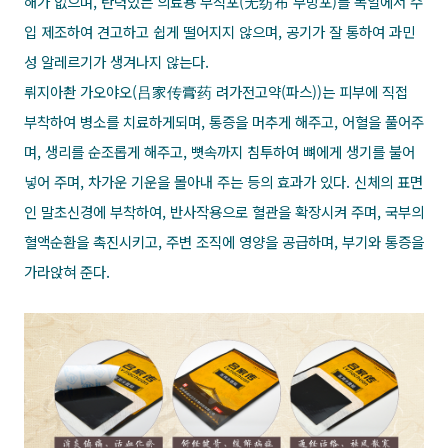
해가 없으며, 탄력있는 의료용 부직포(无纺布 무방포)를 독일에서 수
입 제조하여 견고하고 쉽게 떨어지지 않으며, 공기가 잘 통하여 과민
성 알레르기가 생겨나지 않는다.
뤼지아촨 가오야오(吕家传膏药 려가전고약(파스))는 피부에 직접
부착하여 병소를 치료하게되며, 통증을 머추게 해주고, 어혈을 풀어주
며, 생리를 순조롭게 해주고, 뼛속까지 침투하여 뼈에게 생기를 불어
넣어 주며, 차가운 기운을 몰아내 주는 등의 효과가 있다. 신체의 표면
인 말초신경에 부착하여, 반사작용으로 혈관을 확장시켜 주며, 국부의
혈액순환을 촉진시키고, 주변 조직에 영양을 공급하며, 부기와 통증을
가라앉혀 준다.