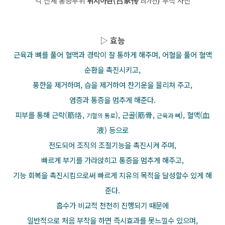
각 신체 통증부위
뤼지아촨(吕家传
)
부착 사진
려가전
▷ 효능
근육과 뼈를 풀어 혈맥과 경락이 잘 통하게 해주며, 어혈을 풀어 혈액
순환을 촉진시키고,
풍한을 제거하며, 습을 제거하여 찬기운을 물리쳐 주고,
염증과 통증을 멈추게 해준다.
피부를 통해 근락(筋络,
), 근골(筋骨,
), 혈액(血
기혈의 통로
근육과 뼈
液) 등으로
전도되어 조직의 조절기능을 촉진시켜 주며,
빠르게 부기를 가라앉히고 통증을 멈추게 해주고,
기능 회복을 촉진시킴으로써 빠르게 치유의 목적을 달성할수 있게 해
준다.
흡수가 비교적 천천히 진행되기 때문에
일반적으로 처음 부착을 하면 즉시효과를 못느낄수 있으며,