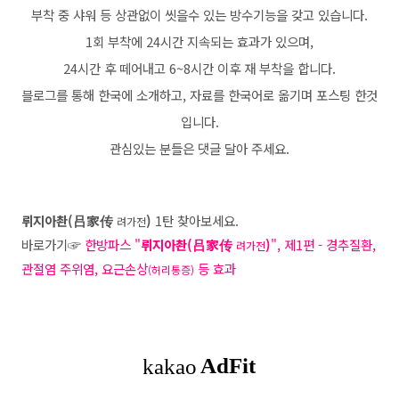
부착 중 샤워 등 상관없이 씻을수 있는 방수기능을 갖고 있습니다.
1회 부착에 24시간 지속되는 효과가 있으며,
24시간 후 떼어내고 6~8시간 이후 재 부착을 합니다.
블로그를 통해 한국에 소개하고, 자료를 한국어로 옮기며 포스팅 한것
입니다.
관심있는 분들은 댓글 달아 주세요.
뤼지아촨(吕家传
)
1탄 찾아보세요.
려가전
바로가기
☞
한방파스 "
뤼지아촨(吕家传
)
", 제1편 - 경추질환,
려가전
관절염 주위염, 요근손상
등 효과
(허리통증)