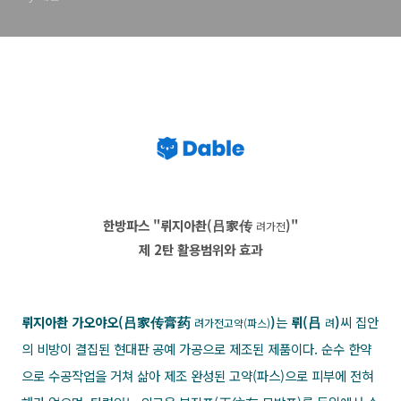
한방파스 "뤼지아촨(吕家传
)"
려가전
제 2탄 활용범위와 효과
뤼지아촨 가오야오(吕家传膏药
)
는
뤼(吕
)
씨 집안
려가전고약(파스)
려
의 비방이 결집된 현대판 공예 가공으로 제조된 제품이다. 순수 한약
으로 수공작업을 거쳐 삶아 제조 완성된 고약(파스)으로 피부에 전혀