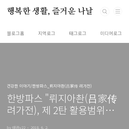
본문 바로가기
행복한 생활, 즐거운 나날
블로그홈
지역로그
태그로그
미디어로그
건강한 이야기/한방파스_뤼지아촨(吕家传 려가전)
한방파스 "뤼지아촨(吕家传
려가전), 제 2탄 활용범위와
효과
by 태권v22
2018. 6. 2.