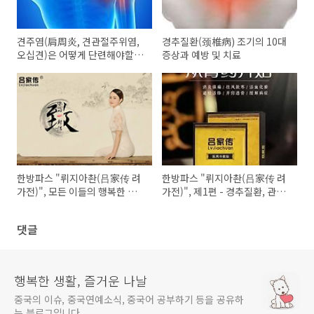
견주염(肩周炎, 견관절주위염,
경추질환(颈椎病) 조기의 10대
오십견)은 어떻게 단련해야할
증상과 예방 및 치료
까? 추천 7가지 비방
한방파스 "뤼지아촨(吕家传 려
한방파스 "뤼지아촨(吕家传 려
가전)", 모든 이들의 행복한 삶
가전)", 제1편 - 경추질환, 관절
을위해 세대를 전승하다
염 주위염, 요근손상(허리통증)
등 효과
댓글
행복한 생활, 즐거운 나날
중국의 이슈, 중국연예소식, 중국어 공부하기 등을 공유하
는 블로그입니다.