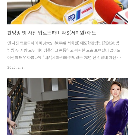
판빙빙 옛 사진 업로드하며 따S(서희원) 애도
옛 사진 업로드하며 따S(大S, 徐熙媛 서희원) 애도한판빙빙(范冰冰 범
빙빙)두 사람 모두 레이싱룩입고 늠름하고 씩씩한 모습 보여필터 없이도
여전히 매우 아름다워 "따S(서희원)와 판빙빙은 20년 전 성룡배 자선 자
동차 경주대회(成龙杯慈善赛车会)에 함께 참여해 깊은 우정을 드러냈
2025. 2. 7.
다. 따S가 갑자기 세상을 떠났고, 판빙빙을 비롯한 많은 절친들은 애도
메시지를 올렸다. 따S는 항상 밝고 친절했다. 그녀의 사망 소식은 충격적
이고 매우 슬프지만, 모두의 우정은 영원히 마음속에 남아있을 것이
다." 판빙빙이 공유한 사진은 20년 전 따뜻한 순간을 포착한 것으로, 따S
와 판빙빙은 밝은 노란색 레이싱룩을 입고 늠름하고 활력이 넘치는 모습
을 보이고 있다. 이는 2004년 두 사람이 성룡배 자선 자동차 경주대회(成
龙杯慈善赛..