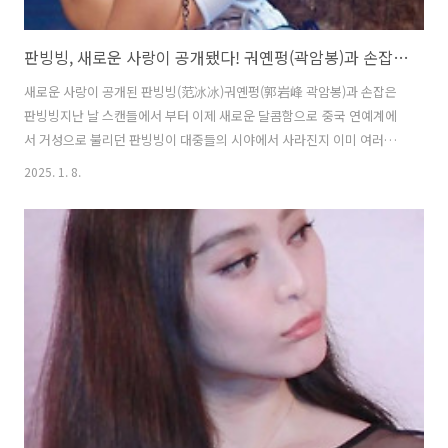
판빙빙, 새로운 사랑이 공개됐다! 궈옌펑(곽암봉)과 손잡은 판빙빙!
새로운 사랑이 공개된 판빙빙(范冰冰)궈옌펑(郭岩峰 곽암봉)과 손잡은
판빙빙지난 날 스캔들에서 부터 이제 새로운 달콤함으로 중국 연예계에
서 거성으로 불리던 판빙빙이 대중들의 시야에서 사라진지 이미 여러해
가 지났다고는 하지만, 그녀의 행동 하나 하나는 여전히 수많은 팬들의
2025. 1. 8.
마음을 움직이게 하고 있다. 그녀는 일찍이 수많은 소녀들의 마음속의 우
상이었고, 또한 중국 연예계에 잊을 수 없는 많은 명작들을 남겼다.예전
부터 "冰冰女神, 빙빙 여신"으로 불리던 이 여성스타에게 호기심을 갖지
않고있는 사람들은 드믈것이다. 특히 개인적인 사랑의 감정을 논하는데
있어서는 더욱 그렇다. 판빙빙의 열애설은 이미 여러차례 전해졌고, 사람
들은 결국 그녀의 마음을 얻을 수 있는 사람이 누구인지 알고싶어 하고
있다. 바로 올해 초 위..