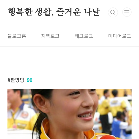
본문 바로가기
행복한 생활, 즐거운 나날
블로그홈
지역로그
태그로그
미디어로그
판빙빙
90