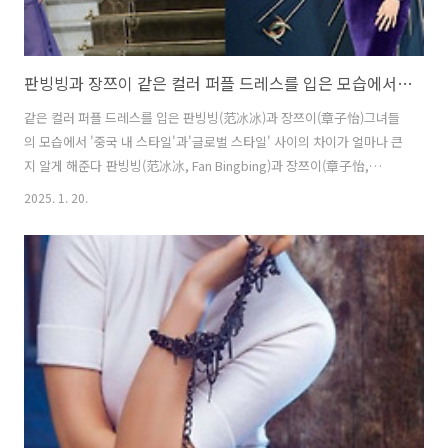
판빙빙과 장쯔이 같은 컬러 퍼플 드레스를 입은 모습에서 '중국 내 스타일'과 '글로벌 스타일'의 차이를 알 수 있다
같은 컬러 퍼플 드레스를 입은 판빙빙(范冰冰)과 장쯔이(章子怡)그녀들
의 모습에서 '중국 내 스타일'과'글로벌 스타일' 사이의 차이가 얼마나 큰
지 알게 해준다 판빙빙(范冰冰, Fan Bingbing)과 장쯔이(章子怡,
Zhang Ziyi), 이전 그녀들 모두 중국 내지 연예계 대스타들이었지만, 두
2025. 1. 20.
사람의 노선은 큰 차이를 보이고 있다. 판빙빙은 아름다운 미모로 인해
많은 주목을 받으며 인기를 받았고, 장쯔이는 실력과 연기력으로 인정받
았으며, 그녀들 모두 필사적으로 노력을 기울이는 유형에 속한다.이들 두
사람은 영화 《非常完美 비상완미, 소피의 연애 매뉴얼/Sophies
Revenge》에 함께 출연하며 서로를 알게됐지만, 이후 두 사람 사이의
관계는 매우 미묘함을 보였다. 토크쇼 프로그램 《鲁豫有约 노예유약..