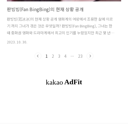
판빙빙(Fan BingBing)의 현재 상황 공개
판빙빙(范冰冰)의 현재 상황 공개 영화계의 여왕에서 조용한 삶에 이르
기 까지 그녀가 겪은 것은 무엇일까? 판빙빙(Fan BingBing), 그녀는 한
때 중화권 영화와 드라마계에서 최고의 인기를 누렸었지만 최근 몇 년간
여러가지 이유로 인해 일적으로 슬럼프에 빠져있다. 그렇다면 그녀의 현
2023. 10. 30.
재상황은 어떠할까? 판빙빙의 탈세혐의가 폭로되 이후 그녀의 이름은 여
론의 초점이 됐다. 비록 그녀는 온 힘을 다해 과오를 메꾸려 노력을 기울
1
2
3
4
···
23
였다고는 하지만, 그 사건은 변함없이 그녀에게 있어 일적으로 큰 전환점
이 됐다. 그 이후 판빙빙의 연예사업은 점점 내리막길을 걷기 시작했고,
또한 점점 대중들의 시야에서 멀어져 갔다. 하지만 최근 모 뷰티살롱에
모습을 드러낸 판빙빙의 모습에 그녀의 현재 상황에 대해 궁금증을 갖게
했다...