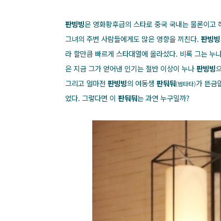
판빙빙
은 영화황후급의 스타로 중국 국내는 물론이고 
그녀의 주변 사람들에게도 많은 영향을 끼친다.
판빙빙
라 할만큼 빠르게 스타대열에 올라섰다. 비록 그는 누
은 지금 그가 얻어낸 인기는 절반 이상이
누나
판빙빙
으
그리고 얼마전
판빙빙
의 여동생
판둬둬
가 뜬금
(범타
타)
었다. 그렇다면 이
판둬둬
는 과연 누구일까?