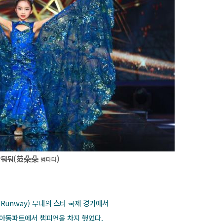
판둬둬(范朵朵
)
범타타
Runway) 무대의 스타 국제 경기에서
 아동파트에서 챔피언을 차지 했었다.