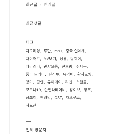
최근글
인기글
최근댓글
태그
자오리잉
루한
mp3
중국 연예계
다이어트
MV보기
성룡
탕웨이
디리러바
관샤오통
린즈링
주제곡
중국 드라마
린신루
유역비
황샤오밍
양미
탕옌
류이페이
리친
스캔들
코로나19
안젤라베이비
왕이보
양쯔
장쯔이
판빙빙
OST
자오루스
샤오잔
전체 방문자