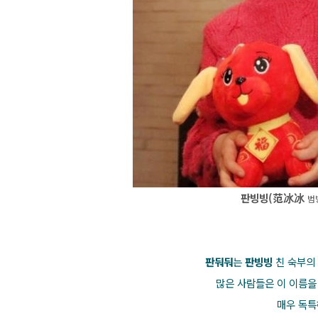
판빙빙(范冰冰
범
판둬둬
는
판빙빙
친 숙부의
많은 사람들은 이 이름
매우 독특