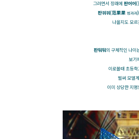
그러면서 장래에
판어어
판궈궈(范果果
범과과
나올지도 모르
판둬둬
의 구체적인 나이는
보기에
이로볼때 초등학
벌써 모델계
이미 상당한 지명