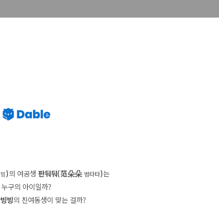
)
의 여공생
판둬둬(范朵朵
)
는
빙빙
범타타
누구의 아이일까?
판빙빙
의 친여동생이 맞는 걸까?