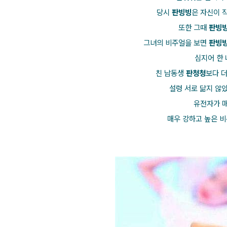
당시
판빙빙
은 자신이 
또한 그때
판빙
그녀의 비주얼을 보면
판빙
심지어 한
친 남동생
판청청
보다 더
설령 서로 닮지 않
유전자가 매
매우 강하고 높은 