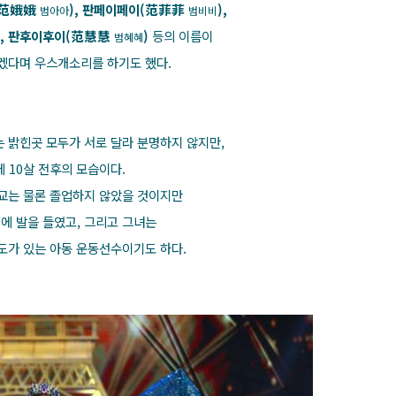
(范娥娥
), 판페이페이(
范菲菲
),
범아아
범비비
), 판후이후이(范慧慧
)
등의 이름이
범혜혜
겠다며 우스개소리를 하기도 했다.
 밝힌곳 모두가 서로 달라 분명하지 않지만,
 10살 전후의 모습이다.
교는 물론 졸업하지 않았을 것이지만
에 발을 들였고, 그리고 그녀는
도가 있는 아동 운동선수이기도 하다.