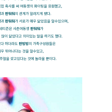
직접 축사를 써 여동생의 화이팅을 응원했고,
빙
과
판둬둬
의 관계가 알려지게 됐다.
빙
과
판둬둬
가 서로가 매우 닮았음을 알수있으며,
 네티즌은 사촌여동생
판둬둬
가
 많이 닮았다고 의미있는 말을 하기도 했다.
았다 하더라도
판빙빙
의 가족구성원들은
우 뛰어나다는 것을 알수있고,
비주얼을 갖고있다는 것에 놀라울 뿐이다.