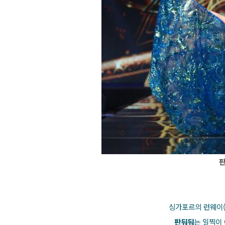
싱가포르의 런웨이(
판둬둬
는 일찍이