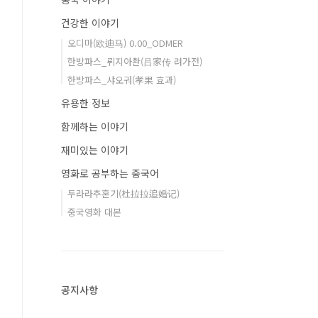
건강한 이야기
오디마(欧迪马) 0.00_ODMER
한방파스_뤼지아촨(吕家传 려가전)
한방파스_샤오궈(孝果 효과)
유용한 정보
함께하는 이야기
재미있는 이야기
영화로 공부하는 중국어
두라라추혼기(杜拉拉追婚记)
중국영화 대본
공지사항