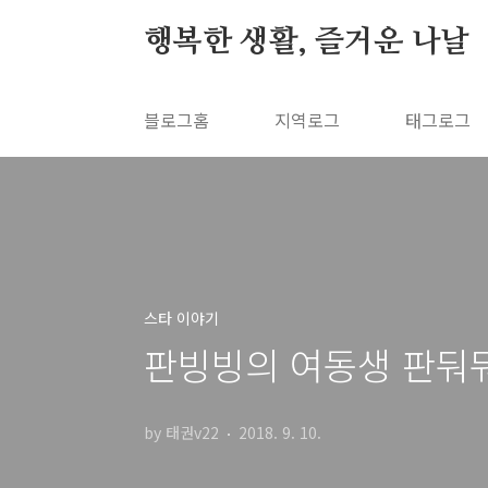
본문 바로가기
행복한 생활, 즐거운 나날
블로그홈
지역로그
태그로그
스타 이야기
판빙빙의 여동생 판둬둬
by 태권v22
2018. 9. 10.