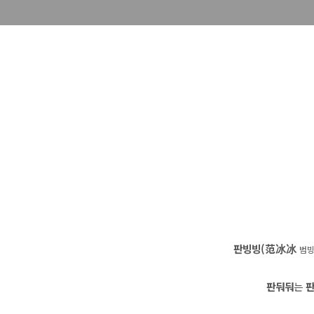
판빙빙(范冰冰
범
판둬둬
는