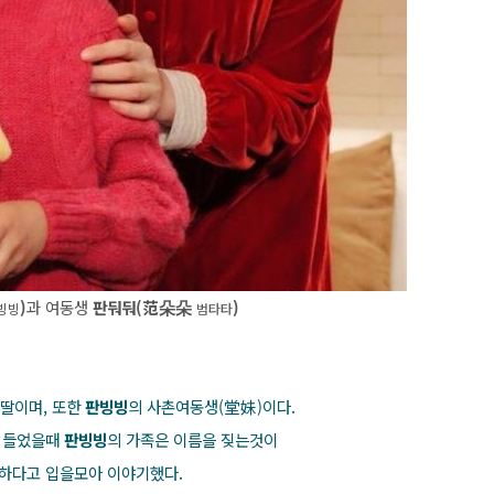
)
과 여동생
판둬둬
(范朵朵
)
빙빙
범타타
 딸이며, 또한
판빙빙
의 사촌여동생(堂妹)이다.
을 들었을때
판빙빙
의 가족은 이름을 짖는것이
하다고 입을모아 이야기했다.