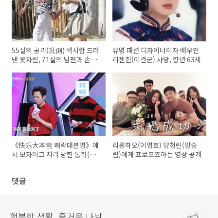
55살의 공리(巩俐) 섹시함 드러
유명 패션 디자이너이자 배우인
낸 옷차림, 71살의 남편과 손깍
리젠췬(이건군) 사망, 향년 63세
지끼고 해변 거닐어
《快乐大本营 쾌락대본영》에
리롱하오(이영호) 양청린(양승
서 모자이크 처리 당한 통줘(동
림)에게 프로포즈하는 영상 공개
탁)
댓글
행복한 생활, 즐거운 나날