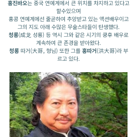
홍진바오
는 중국 연예계에서 큰 위치를 차지하고 있다고
할수있으며
홍콩 연예계에선 줄곧하여 추앙받고 있는 액션배우이고
그의 지도 아래 수많은 무술스타들이 탄생했다.
청롱
(成龙 성룡) 등 역시 그와 같은 시기의 쿵후 배우로
계속하여 큰 존경을 받아왔다.
청롱
따거(大哥, 형님) 또한 그를
홍따거
(洪大哥)라 부
르고 있다.