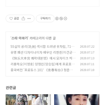
공감
구독하기
'
스타 이야기
' 카테고리의 다른 글
55살의 공리(巩俐) 섹시함 드러낸 옷차림, 71살
2020.07.22
의 남편과 손깍지끼고 해변 거닐어
유명 패션 디자이너이자 배우인 리젠췬(이건군)
2020.07.17
(0)
사망, 향년 63세
《快乐大本营 쾌락대본영》에서 모자이크 처리
2020.07.13
(0)
당한 통줘(동탁)
리롱하오(이영호) 양청린(양승림)에게 프로포즈
2020.07.11
(0)
하는 영상 공개
중국버전 '프로듀스 101' 《青春有你3 청춘유니
2020.07.10
(0)
3》에서 자오리잉(조려영)이 멘토가 됐다?
(0)
관련글