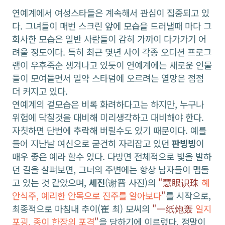
연예계에서 여성스타들은 계속해서 관심이 집중되고 있
다. 그녀들이 매번 스크린 앞에 모습을 드러낼때 마다 그
화사한 모습은 일반 사람들이 감히 가까이 다가가기 어
려울 정도이다. 특히 최근 몇년 사이 각종 오디션 프로그
램이 우후죽순 생겨나고 있듯이 연예계에는 새로운 인물
들이 모여들면서 일약 스타덤에 오르려는 열망은 점점
더 커지고 있다.
연예계의 겉모습은 비록 화려하다고는 하지만, 누구나
위험에 닥칠것을 대비해 미리생각하고 대비해야 한다.
자칫하면 단번에 추락해 버릴수도 있기 때문이다. 예를
들어 지난날 여신으로 굳건히 자리잡고 있던
판빙빙
이
매우 좋은 예라 할수 있다. 다방면 전체적으로 빛을 발하
던 길을 살펴보면, 그녀의 주변에는 항상 남자들이 맴돌
고 있는 것 같았으며,
셰진
(谢晋 사진)의
"慧眼识珠
혜
안식주, 예리한 안목으로 진주를 알아보다
"
를 시작으로,
최종적으로 마침내 추이(崔 최) 모씨의
"一纸炮轰
일지
포굉, 종이 한장의 포격
"
을 당하기에 이르렀다. 정말이