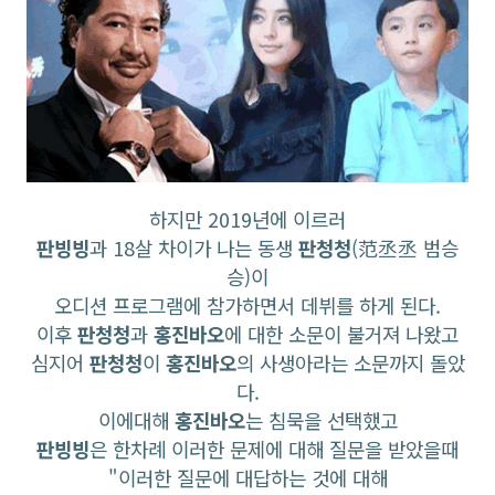
하지만 2019년에 이르러
판빙빙
과 18살 차이가 나는 동생
판청청
(范丞丞 범승
승)이
오디션 프로그램에 참가하면서 데뷔를 하게 된다.
이후
판청청
과
홍진바오
에 대한 소문이 불거져 나왔고
심지어
판청청
이
홍진바오
의 사생아라는 소문까지 돌았
다.
이에대해
홍진바오
는 침묵을 선택했고
판빙빙
은 한차례 이러한 문제에 대해 질문을 받았을때
"이러한 질문에 대답하는 것에 대해