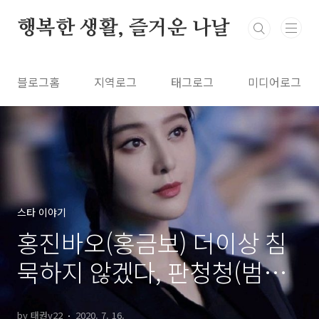
본문 바로가기
행복한 생활, 즐거운 나날
블로그홈
지역로그
태그로그
미디어로그
스타 이야기
홍진바오(홍금보) 더이상 침
묵하지 않겠다, 판청청(범승
승) 출생의 비밀 진상이 드러
by 태권v22
2020. 7. 16.