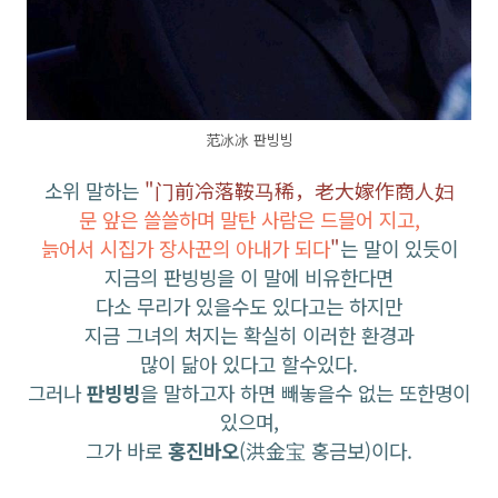
范冰冰 판빙빙
소위 말하는
"门前冷落鞍马稀，老大嫁作商人妇
문 앞은 쓸쓸하며 말탄 사람은 드믈어 지고,
늙어서 시집가 장사꾼의 아내가 되다
"
는 말이 있듯이
지금의 판빙빙을 이 말에 비유한다면
다소 무리가 있을수도 있다고는
하지만
지금 그녀의 처지는 확실히 이러한 환경과
많이 닮아 있다고 할수있다.
그러나
판빙빙
을 말하고자 하면 빼놓을수 없는 또한명이
있으며,
그가 바로
홍진바오
(洪金宝 홍금보)이다.