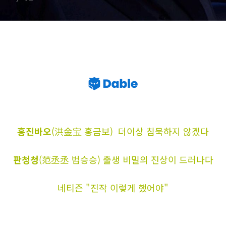
나다
홍진바오
(洪金宝 홍금보) 더이상 침묵하지 않겠다
판청청
(范丞丞 범승승) 출생 비밀의 진상이 드러나다
네티즌 "진작 이렇게 했어야"