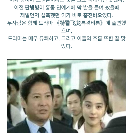
이전
판빙빙
이 홍콩 연예계에 막 발을 들여 놨을때
제일먼저 접촉했던 이가 바로
홍진바오
였다.
두사람은 함께 드라마 《
特警飞龙
특경비룡》에 출연했
으며,
드라마는 매우 유쾌하고, 그리고 이들의 호흡 또한 잘 맞
았다.