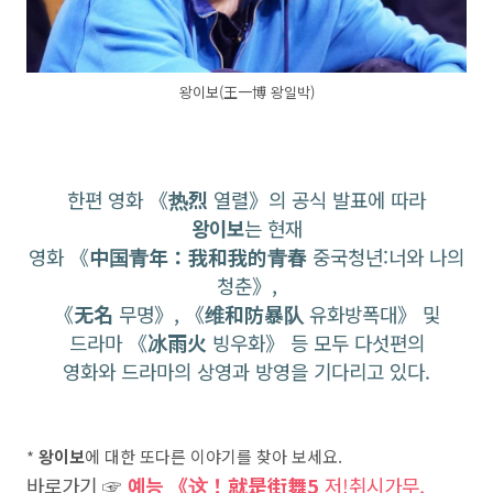
왕이보(王一博 왕일박)
한편 영화 《
热烈
열렬》의 공식 발표에 따라
왕이보
는 현재
영화 《
中国青年：我和我的青春
중국청년:너와 나의
청춘》,
《
无名
무명》, 《
维和防暴队
유화방폭대》 및
드라마 《
冰雨火
빙우화》 등 모두 다섯편의
영화와 드라마의 상영과 방영을 기다리고 있다.
*
왕이보
에 대한 또다른 이야기를 찾아 보세요.
바로가기 ☞
예능 《这！就是街舞5
저!취시가무,