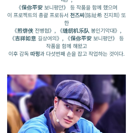
《
保你平安
보니평안》 등 작품을 함께 했으며
이 프로젝트의 총괄 프로듀서
천즈씨
(陈祉希 진지희) 또
한
《
煎饼侠
전병협》, 《
缝纫机乐队
봉인기악대》,
《
吉祥如意
길상여의》, 《
保你平安
보니평안》 등
작품을 함께 해왔고
이후 감독
따펑
과 다섯번째 손을 잡고 작업하는 것이다.