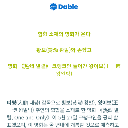
힙합 소재의 영화가 온다
황보
(黄渤 황발)
와 손잡고
영화 《热烈
열렬
》 크랭크인 들어간 왕이보
(王一博
왕일박)
따펑
(大鹏 대붕) 감독으로
황보
(黄渤 황발),
왕이보
(王
一博 왕일박) 주연의 힙합을 소재로 한 영화 《
热烈
열
렬, One and Only》이 5월 27일 크랭크인을 공식 발
표했으며, 이 영화는 올 년내에 개봉할 것으로 예측하고