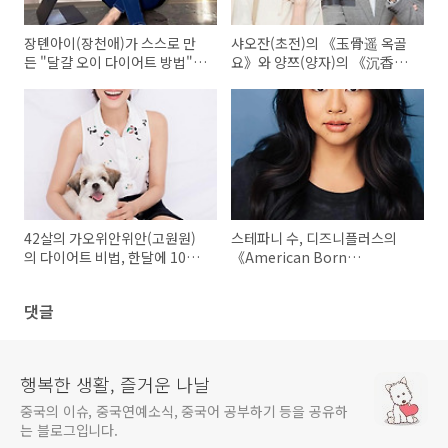
장톈아이(장천애)가 스스로 만
샤오잔(초전)의 《玉骨遥 옥골
든 "달걀 오이 다이어트 방법"과
요》와 양쯔(양자)의 《沉香如
"마인드 콘트롤 방법"
屑 침향여설》 CCTV-8 방송예
약
42살의 가오위안위안(고원원)
스테파니 수, 디즈니플러스의
의 다이어트 비법, 한달에 10킬
《American Born
로그램 빼기
Chinese》에 합류하여 양쯔치
옹(양자경)과 함께 재합작
댓글
행복한 생활, 즐거운 나날
중국의 이슈, 중국연예소식, 중국어 공부하기 등을 공유하
는 블로그입니다.