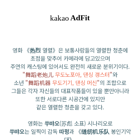
영화 《
热烈
열렬》은 보통사람들의 열렬한 청춘에
초점을 맞추어 카메라에 담고있으며
주연의 캐스팅에 있어서도 완전히 새로운 분위기이다.
"舞蹈老炮儿
무도노포아, 댄싱 갱스터
"
와
소년
"舞蹈机器
무도기기, 댄싱 머신
"
의 조합으로
그들은 각자 자신들의 대표작품들이 있을 뿐만아니라
또한 서로다른 시공간에 있지만
같은 열렬한 청춘을 갖고 있다.
영화는
쑤뱌오
(苏彪 소표) 시나리오로
쑤뱌오
는 일찍이 감독
따펑
과 《
缝纫机乐队
봉인기악
대》,