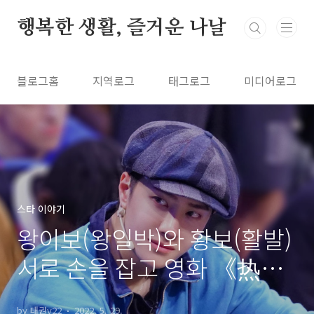
본문 바로가기
행복한 생활, 즐거운 나날
블로그홈
지역로그
태그로그
미디어로그
스타 이야기
왕이보(왕일박)와 황보(활발)
서로 손을 잡고 영화 《热烈
열렬》 크랭크인
by 태권v22
2022. 5. 29.