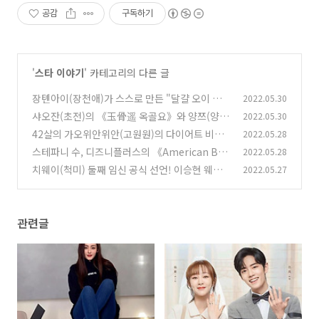
공감
구독하기
'
스타 이야기
' 카테고리의 다른 글
장톈아이(장천애)가 스스로 만든 "달걀 오이 다
2022.05.30
이어트 방법"과 "마인드 콘트롤 방법"
샤오잔(초전)의 《玉骨遥 옥골요》와 양쯔(양
2022.05.30
(1)
자)의 《沉香如屑 침향여설》 CCTV-8 방송예
42살의 가오위안위안(고원원)의 다이어트 비법,
2022.05.28
약
한달에 10킬로그램 빼기
(0)
스테파니 수, 디즈니플러스의 《American Bor
2022.05.28
(0)
n Chinese》에 합류하여 양쯔치옹(양자경)과
치웨이(척미) 둘째 임신 공식 선언! 이승현 웨이
2022.05.27
함께 재합작
보에 글올리며 알려
(0)
(0)
관련글