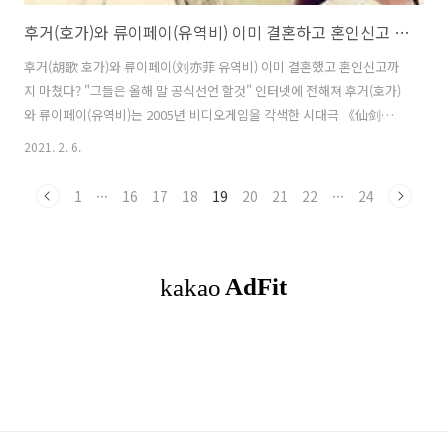
후거(호가)와 류이페이(유역비) 이미 결혼하고 혼인신고 마쳤다?
후거(胡歌 호가)와 류이페이(刘亦菲 유역비) 이미 결혼했고 혼인신고까
지 마쳤다? "그들은 올해 말 공식선언 할것" 인터넷에 전해져 후거(호가)
와 류이페이(유역비)는 2005년 비디오게임을 각색한 시대극 《仙剑奇
侠传 선검기협전》에 함께 주연으로 출연하며 폭발적인 인기를 얻었으
2021. 2. 6.
며, 두사람은 드라마에서 각각 리샤오야오(李逍遥 이소요)와 자오링얼
(赵灵儿 조영아) 역을 맡아 연기해 팬들의 마음속에 신선커플로 자리잡
1
···
16
17
18
19
20
21
22
···
24
았다. 비록 이후에 이들 두사람은 함께 작품을 하지 않았다고는 하지만,
적지않은 팬들은 여전히 그들이 함께 하기를 기대하고 있다. 그리고 최근
중국의 인터넷에 후거와 류이페이가 훨씬 전에 혼인신고를 마쳤다는 소
문이 갑작스럽게 전해졌다. 비록 실증 자체가 없고, 당사자 역시 아직까
지 분명한 답을 내놓지는 ..