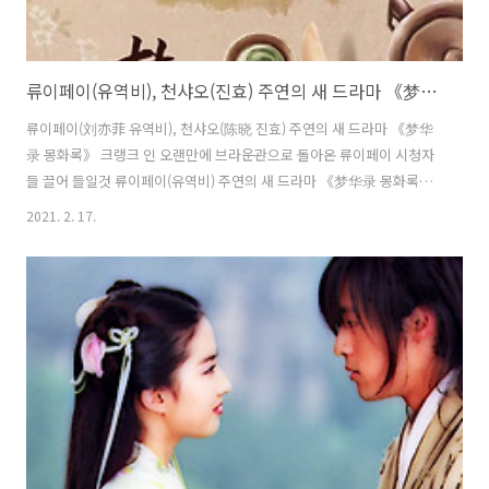
류이페이(유역비), 천샤오(진효) 주연의 새 드라마 《梦华录 몽화록》 크랭크인
류이페이(刘亦菲 유역비), 천샤오(陈晓 진효) 주연의 새 드라마 《梦华
录 몽화록》 크랭크 인 오랜만에 브라운관으로 돌아온 류이페이 시청자
들 끌어 들일것 류이페이(유역비) 주연의 새 드라마 《梦华录 몽화록》
이 2월 16일 정식 크랭크인 했으며, 이 드라마는 시대극으로 슈퍼급의 대
2021. 2. 17.
작이라 말할수 있다. 여러햇동안 스크린에 전념하여 왔던 류이페이는
2019년 드라마 영역으로 되돌아와 징보란(井柏然 정백연)과 함께 《南
烟斋笔录 남연재필록》을 촬영했으나 아직 방영날짜를 잡지 못하고 있
다. 그리고 지금 또다시 천샤오(진효)와 함께 신작 《梦华录 몽화록》의
촬영을 시작했다. 이는 2006년 프로듀서 장지종(张纪中 장기중) 버전의
《神雕侠侣 신조협려》에서의 샤오롱뉘(小龙女 소용녀)와 2014년 프
로듀서 위정(于正 우정)..