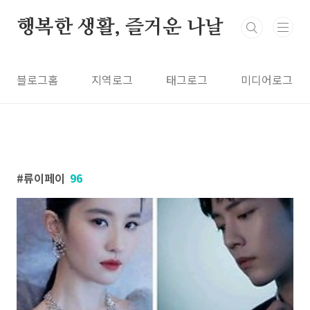
본문 바로가기
행복한 생활, 즐거운 나날
블로그홈
지역로그
태그로그
미디어로그
류이페이
96