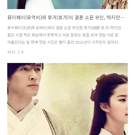
류이페이(유역비)와 후거(호가)의 결혼 소문 부인, 하지만 젊은시절 함께 찍은 사진에서 풋풋하고 서로 잘맞는 호흡 보여
류이페이(刘亦菲 유역비)와의 결혼 소문 부인한 후거(胡歌 호가) 하지만
젊은 시절 찍은 화보에서 풋풋하고 서로 잘맞는 호흡 보여 정말 서로 잘
어울린다는 말 밖에 정말 시간은 빨리 흘러 2021년이 시작된지 얼마되지
않은것 같은데 벌써 음력설이 코앞으로 다가왔으며, 올해는 코로나19의
2021. 2. 8.
영향으로 가족들이 함께 모일수 없는 상황에 처해 일가친척들로부터 매
년 듣던 결혼재촉의 소리를 듣지 않고 넘어갈수 있을것 같다. 일반 보통
사람들도 이때가 되면 스트레스를 받지만, 솔로의 스타들은 이때가 되면
각종의 "결혼 재촉"들과 더욱많이 마주하게 된다. 며칠전부터 중국의 인
터넷에는 류이페이(유역비)와 후거(호가)의 결혼 소문과 함께 이미 혼인
신고를 마쳤다는 소문들로 장식됐으며, 소문이 일면서 순간적으로 많은
사람들과 네티..