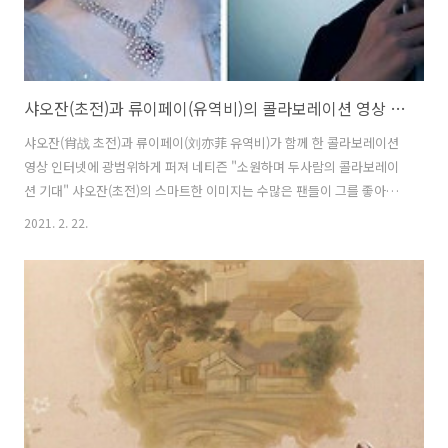
샤오잔(초전)과 류이페이(유역비)의 콜라보레이션 영상 인터넷에 퍼져
샤오잔(肖战 초전)과 류이페이(刘亦菲 유역비)가 함께 한 콜라보레이션
영상 인터넷에 광범위하게 퍼져 네티즌 "소원하며 두사람의 콜라보레이
션 기대" 샤오잔(초전)의 스마트한 이미지는 수많은 팬들이 그를 좋아하
는 이유중의 하나이다. 그리고 네티즌들 또한 그를 믿고 있으며 그의 연
2021. 2. 22.
기와 그의 예능적인 감성에 빠져들고 있고, 더 많은 팬들은 그의 비주얼
에 감탄을 표한다. 샤오잔의 덕행은 많은 사람들에게 감동을 안겨주고 있
다. 일찍이 중국 연예계의 선배들은 그를 겸손하고 예의바른 청년배우라
고 말해왔고, 또한 많은 플랫폼의 동료들에게 사랑받아 왔다. 하지만 샤
오잔과 같은 스마트한 미남자가 미녀 스타들과 합작한 것이 많지 않아 아
쉬움을 표하는 네티즌들이 적지않다. 어쩌면 이러한 것들에 대해 일부 네
티즌들은 샤오잔에게 ..