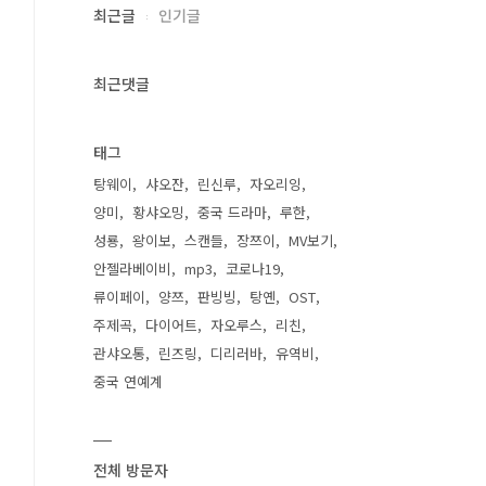
최근글
인기글
최근댓글
태그
탕웨이
샤오잔
린신루
자오리잉
양미
황샤오밍
중국 드라마
루한
성룡
왕이보
스캔들
장쯔이
MV보기
안젤라베이비
mp3
코로나19
류이페이
양쯔
판빙빙
탕옌
OST
주제곡
다이어트
자오루스
리친
관샤오통
린즈링
디리러바
유역비
중국 연예계
전체 방문자