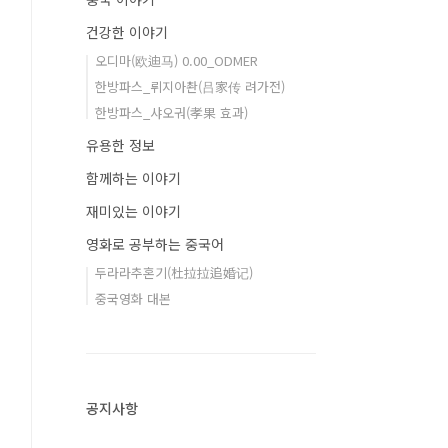
건강한 이야기
오디마(欧迪马) 0.00_ODMER
한방파스_뤼지아촨(吕家传 려가전)
한방파스_샤오궈(孝果 효과)
유용한 정보
함께하는 이야기
재미있는 이야기
영화로 공부하는 중국어
두라라추혼기(杜拉拉追婚记)
중국영화 대본
공지사항