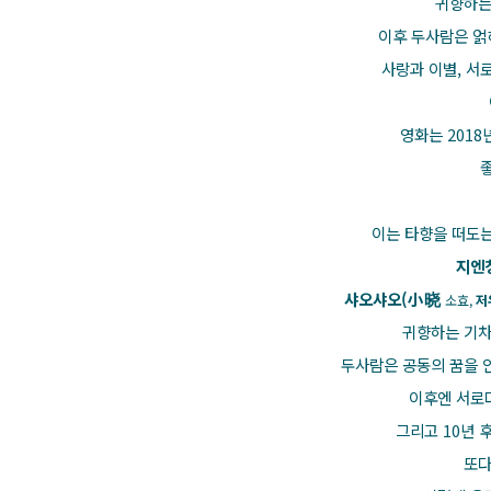
귀향하는
이후 두사람은 얽
사랑과 이별, 서
영화는 2018
이는 타향을 떠도는
지엔
샤오샤오(小晓
소효,
저
귀향하는 기차
두사람은 공동의 꿈을 
이후엔 서로
그리고 10년 
또다