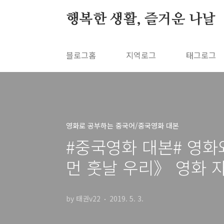
본문 바로가기
행복한 생활, 즐거운 나날
블로그홈
지역로그
태그로그
영화로 공부하는 중국어/중국영화 대본
#중국영화 대본# 영화
먼 훗날 우리》 영화 
by 태권v22
2019. 5. 3.