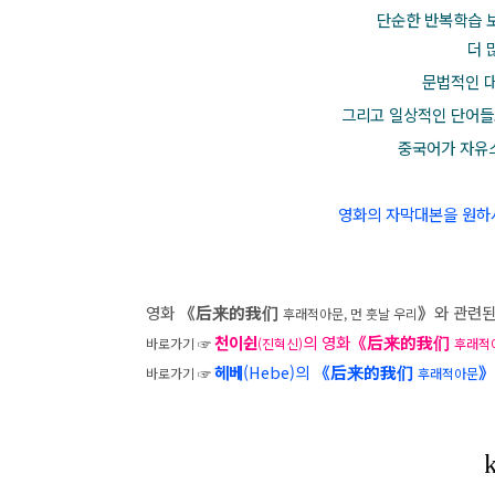
단순한 반복학습 
더 
문법적인 대
그리고 일상적인 단어들
중국어가 자유스
영화의 자막대본을 원하
영화
《后来的我们
》
와 관련된
후래적아문, 먼 훗날 우리
천이쉰
의 영화
《后来的我们
바로가기
☞
(진혁신)
후래적
헤베
(Hebe)의
《后来的我们
바로가기
☞
후래적아문