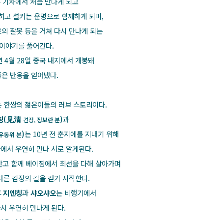
 기차에서 처음 만나게 되고
히고 설키는 운명으로 함께하게 되며,
로의 잘못 등을 거쳐 다시 만나게 되는
이야기를 풀어간다.
년 4월 28일 중국 내지에서 개봉돼
좋은 반응을 얻어냈다.
 한쌍의 젊은이들의 러브 스토리이다.
칭(见清
)
과
견정,
징보란
분
)
는 10년 전 춘지에를 지내기 위해
우동위
분
에서 우연히 만나 서로 알게된다.
안고 함께 베이징에서 최선을 다해 살아가며
다른 감정의 길을 걷기 시작한다.
후
지엔칭
과
샤오샤오
는 비행기에서
시 우연히 만나게 된다.