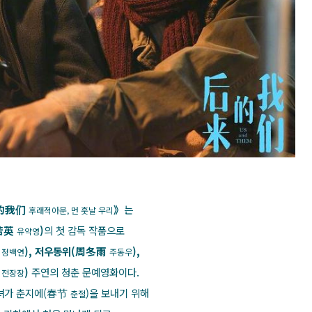
的我们
》
는
후래적아문, 먼 훗날 우리
若英
)
의 첫 감독 작품으로
유약영
然
), 저우동위(周冬雨
),
정백연
주동우
壮
)
주연의 청춘 문예영화이다.
전장장
녀가 춘지에(春节
)을 보내기 위해
춘절