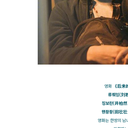
영화
《后来
류뤄잉(刘
징보란(井柏
톈좡좡(田壮
영화는 한쌍의 남