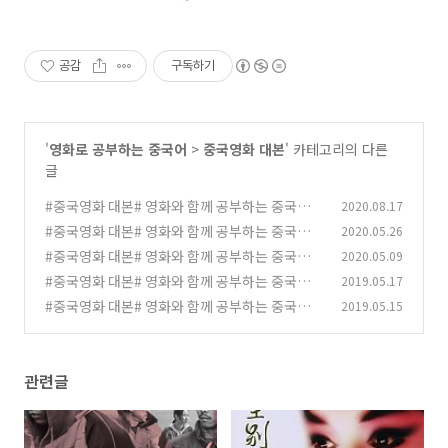
공감
구독하기
'
영화로 공부하는 중국어
>
중국영화 대본
' 카테고리의 다른
글
#중국영화 대본# 영화와 함께 공부하는 중국어,
2020.08.17
영화 《大象席地而坐, 코끼리는 그곳에 있어》
#중국영화 대본# 영화와 함께 공부하는 중국어,
2020.05.26
자막 대본
영화 《霸王别姬 패왕별희》 자막대본
(10)
#중국영화 대본# 영화와 함께 공부하는 중국어
2020.05.09
(4)
《少年的你 소년적니》 영화 자막대본
#중국영화 대본# 영화와 함께 공부하는 중국어
2019.05.17
(231)
《功夫熊猫3 쿵푸팬더3》 영화자막 대본
#중국영화 대본# 영화와 함께 공부하는 중국어,
2019.05.15
(87)
《重返20岁 중반20세》 영화자막 대본
(78)
관련글