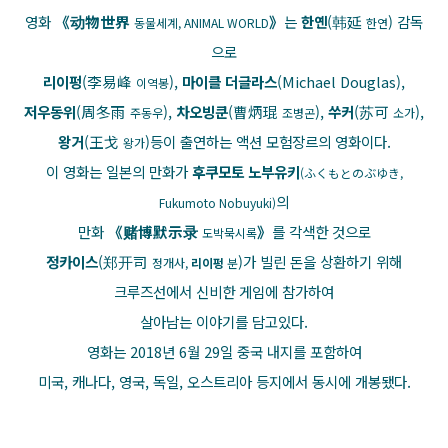
영화
《动物世界
》
는
한옌
(韩延
) 감독
동물세계, ANIMAL WORLD
한연
으로
리이펑
(李易峰
),
마이클 더글라스
(Michael Douglas),
이역봉
저우동위
(周冬雨
),
차오빙쿤
(曹炳琨
),
쑤커
(苏可
),
주동우
조병곤
소가
왕거
(王戈
)등이 출연하는 액션 모험장르의 영화이다.
왕가
이 영화는 일본의 만화가
후쿠모토 노부유키
(ふくもとのぶゆき,
의
Fukumoto Nobuyuki)
만화
《赌博默示录
》
를 각색한 것으로
도박묵시록
정카이스
(郑开司
)가 빌린 돈을 상환
하기 위해
정개사,
리이펑
분
크루즈선에서 신비한 게임에 참가하여
살아남는 이야기를 담고있다.
영화는 2018년 6월 29일 중국 내지를 포함하여
미국, 캐나다, 영국, 독일, 오스트리아 등지에서 동시에 개봉됐다.