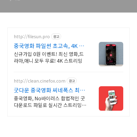
대본
http://filesun.pro
광고
중국영화 파일썬 초고속, 4K 실
시간 보기!
신규가입 0원 이벤트! 최신 영화,드
라마,애니 모두 무료! 4K 스트리밍
http://clean.cinefox.com
광고
굿다운 중국영화 씨네폭스 최대
3만원+10%추가적립
중국영화, No바이러스 합법적인 굿
다운로드 파일로 실시간 스트리밍
다운로드