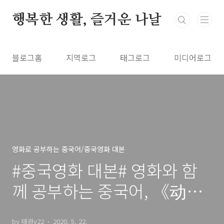
본문 바로가기
행복한 생활, 즐거운 나날
블로그홈
지역로그
태그로그
미디어로그
영화로 공부하는 중국어/중국영화 대본
#중국영화 대본# 영화와 함
께 공부하는 중국어, 《动物
世界 동물세계》 영화 자막
by 태권v22
2020. 5. 22.