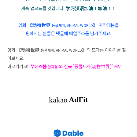
계속 업로드될 것입니다.
学习汉语加油！加油！！
영화
《动物世界
》
자막대본을
동
물세계, ANIMAL WORLD
원하시는 분들은 댓글에 메일주소를 남겨주세요.
영화
《动物世界
》
의 또다른 이야기를 찾
동물세계, ANIMAL WORLD
아보세요.
바로가기
☞
쑤에즈쳰
의 신곡 '동물세계(动物世界)' MV
(설지겸)